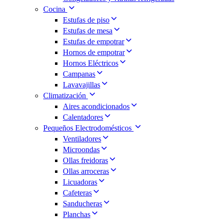
Cocina
Estufas de piso
Estufas de mesa
Estufas de empotrar
Hornos de empotrar
Hornos Eléctricos
Campanas
Lavavajillas
Climatización
Aires acondicionados
Calentadores
Pequeños Electrodomésticos
Ventiladores
Microondas
Ollas freidoras
Ollas arroceras
Licuadoras
Cafeteras
Sanducheras
Planchas