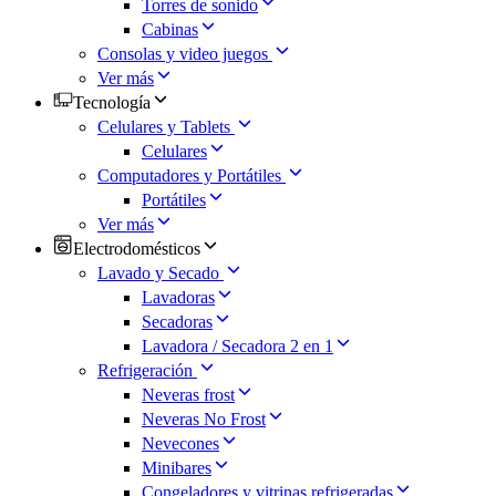
Torres de sonido
Cabinas
Consolas y video juegos
Ver más
Tecnología
Celulares y Tablets
Celulares
Computadores y Portátiles
Portátiles
Ver más
Electrodomésticos
Lavado y Secado
Lavadoras
Secadoras
Lavadora / Secadora 2 en 1
Refrigeración
Neveras frost
Neveras No Frost
Nevecones
Minibares
Congeladores y vitrinas refrigeradas