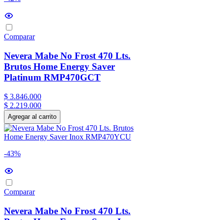
120 V / 60 Hz
(
3
)
127 V
(
1
)
Comparar
127 V / 60 HZ
(
3
)
Nevera Mabe No Frost 470 Lts.
Brutos Home Energy Saver
Platinum RMP470GCT
$
3
.
846
.
000
$
2
.
219
.
000
Agregar al carrito
-43%
Comparar
Nevera Mabe No Frost 470 Lts.