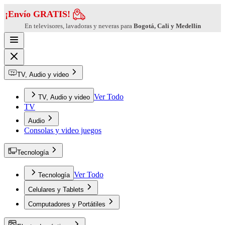
¡Envío GRATIS!
En televisores, lavadoras y neveras para
Bogotá, Cali y Medellín
TV, Audio y video
Ver Todo
TV, Audio y video
TV
Audio
Consolas y video juegos
Tecnología
Ver Todo
Tecnología
Celulares y Tablets
Computadores y Portátiles