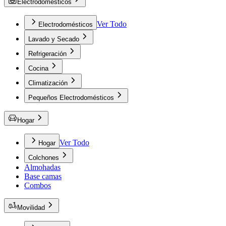
Electrodomésticos
Ver Todo
Electrodomésticos
Lavado y Secado
Refrigeración
Cocina
Climatización
Pequeños Electrodomésticos
Hogar
Ver Todo
Hogar
Colchones
Almohadas
Base camas
Combos
Movilidad