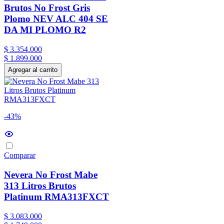
Brutos No Frost Gris
Plomo NEV ALC 404 SE
DA MI PLOMO R2
$
3
.
354
.
000
$
1
.
899
.
000
Agregar al carrito
-43%
Comparar
Nevera No Frost Mabe
313 Litros Brutos
Platinum RMA313FXCT
$
3
.
083
.
000