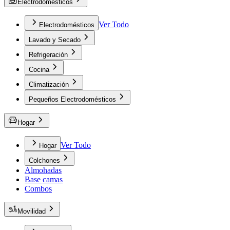
Electrodomésticos
Ver Todo
Electrodomésticos
Lavado y Secado
Refrigeración
Cocina
Climatización
Pequeños Electrodomésticos
Hogar
Ver Todo
Hogar
Colchones
Almohadas
Base camas
Combos
Movilidad