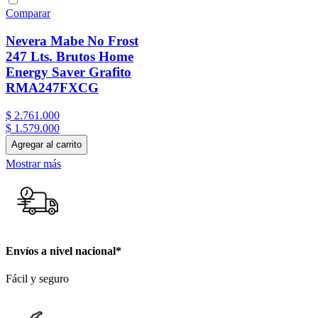
Comparar
Nevera Mabe No Frost
247 Lts. Brutos Home
Energy Saver Grafito
RMA247FXCG
$
2
.
761
.
000
$
1
.
579
.
000
Agregar al carrito
Mostrar más
Envíos a nivel nacional*
Fácil y seguro