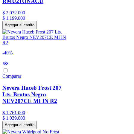
RMU21ONACU
$
2
.
032
.
000
$
1
.
199
.
000
Agregar al carrito
-40%
Comparar
Nevera Haceb Frost 207
Lts. Brutos Negro
NEV207CE MI IN R2
$
1
.
761
.
000
$
1
.
039
.
000
Agregar al carrito