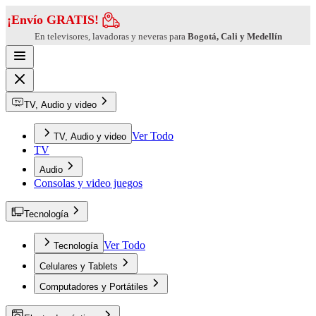
¡Envío GRATIS!
En televisores, lavadoras y neveras para
Bogotá, Cali y Medellín
TV, Audio y video
Ver Todo
TV, Audio y video
TV
Audio
Consolas y video juegos
Tecnología
Ver Todo
Tecnología
Celulares y Tablets
Computadores y Portátiles