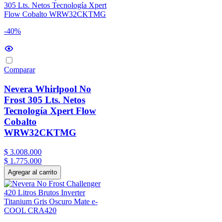
-40%
Comparar
Nevera Whirlpool No
Frost 305 Lts. Netos
Tecnología Xpert Flow
Cobalto
WRW32CKTMG
$
3
.
008
.
000
$
1
.
775
.
000
Agregar al carrito