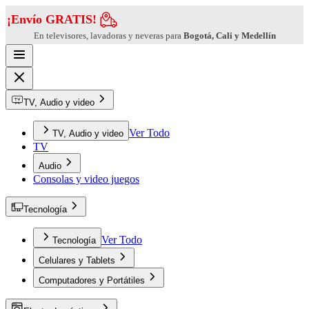
¡Envío GRATIS!
En televisores, lavadoras y neveras para
Bogotá, Cali y Medellín
TV, Audio y video
Ver Todo
TV, Audio y video
TV
Audio
Consolas y video juegos
Tecnología
Ver Todo
Tecnología
Celulares y Tablets
Computadores y Portátiles