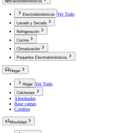
Electrodomésticos
Ver Todo
Electrodomésticos
Lavado y Secado
Refrigeración
Cocina
Climatización
Pequeños Electrodomésticos
Hogar
Ver Todo
Hogar
Colchones
Almohadas
Base camas
Combos
Movilidad