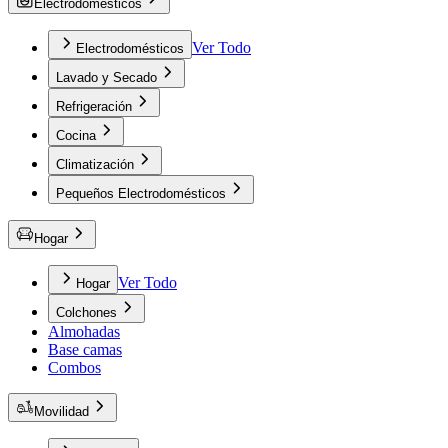
Electrodomésticos
Ver Todo
Electrodomésticos
Lavado y Secado
Refrigeración
Cocina
Climatización
Pequeños Electrodomésticos
Hogar
Ver Todo
Hogar
Colchones
Almohadas
Base camas
Combos
Movilidad