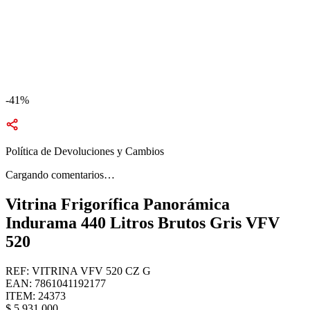
-41%
Política de Devoluciones y Cambios
Cargando comentarios…
Vitrina Frigorífica Panorámica
Indurama 440 Litros Brutos Gris VFV
520
REF
:
VITRINA VFV 520 CZ G
EAN
:
7861041192177
ITEM
:
24373
$
5
.
931
.
000