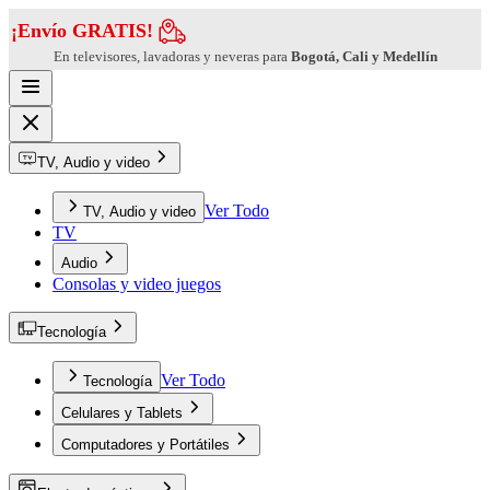
¡Envío GRATIS!
En televisores, lavadoras y neveras para
Bogotá, Cali y Medellín
TV, Audio y video
Ver Todo
TV, Audio y video
TV
Audio
Consolas y video juegos
Tecnología
Ver Todo
Tecnología
Celulares y Tablets
Computadores y Portátiles