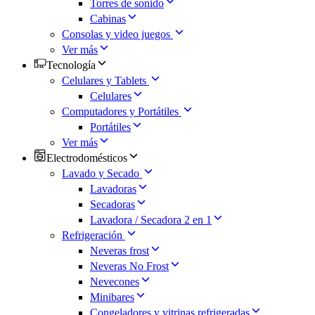
Torres de sonido
Cabinas
Consolas y video juegos
Ver más
Tecnología
Celulares y Tablets
Celulares
Computadores y Portátiles
Portátiles
Ver más
Electrodomésticos
Lavado y Secado
Lavadoras
Secadoras
Lavadora / Secadora 2 en 1
Refrigeración
Neveras frost
Neveras No Frost
Nevecones
Minibares
Congeladores y vitrinas refrigeradas