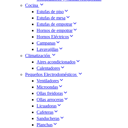
Cocina
Estufas de piso
Estufas de mesa
Estufas de empotrar
Hornos de empotrar
Hornos Eléctricos
Campanas
Lavavajillas
Climatización
Aires acondicionados
Calentadores
Pequeños Electrodomésticos
Ventiladores
Microondas
Ollas freidoras
Ollas arroceras
Licuadoras
Cafeteras
Sanducheras
Planchas