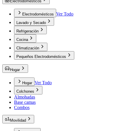
Electrodomésticos
Ver Todo
Electrodomésticos
Lavado y Secado
Refrigeración
Cocina
Climatización
Pequeños Electrodomésticos
Hogar
Ver Todo
Hogar
Colchones
Almohadas
Base camas
Combos
Movilidad