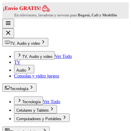
¡Envío GRATIS!
En televisores, lavadoras y neveras para
Bogotá, Cali y Medellín
TV, Audio y video
Ver Todo
TV, Audio y video
TV
Audio
Consolas y video juegos
Tecnología
Ver Todo
Tecnología
Celulares y Tablets
Computadores y Portátiles