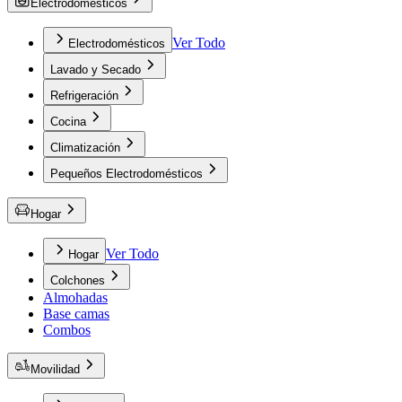
Electrodomésticos
Ver Todo
Electrodomésticos
Lavado y Secado
Refrigeración
Cocina
Climatización
Pequeños Electrodomésticos
Hogar
Ver Todo
Hogar
Colchones
Almohadas
Base camas
Combos
Movilidad