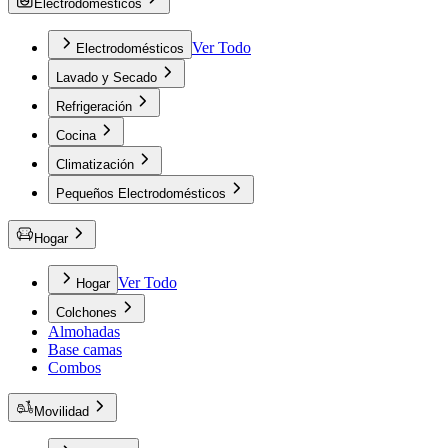
Electrodomésticos
Ver Todo
Electrodomésticos
Lavado y Secado
Refrigeración
Cocina
Climatización
Pequeños Electrodomésticos
Hogar
Ver Todo
Hogar
Colchones
Almohadas
Base camas
Combos
Movilidad