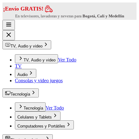
¡Envío GRATIS!
En televisores, lavadoras y neveras para
Bogotá, Cali y Medellín
TV, Audio y video
Ver Todo
TV, Audio y video
TV
Audio
Consolas y video juegos
Tecnología
Ver Todo
Tecnología
Celulares y Tablets
Computadores y Portátiles