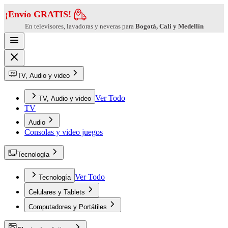
¡Envío GRATIS!
En televisores, lavadoras y neveras para
Bogotá, Cali y Medellín
TV, Audio y video
Ver Todo
TV, Audio y video
TV
Audio
Consolas y video juegos
Tecnología
Ver Todo
Tecnología
Celulares y Tablets
Computadores y Portátiles