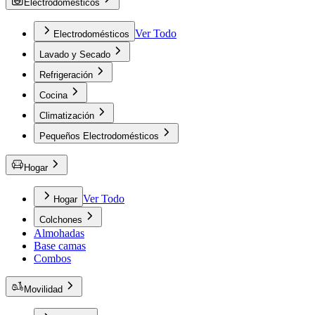
Electrodomésticos
Ver Todo
Electrodomésticos
Lavado y Secado
Refrigeración
Cocina
Climatización
Pequeños Electrodomésticos
Hogar
Ver Todo
Hogar
Colchones
Almohadas
Base camas
Combos
Movilidad