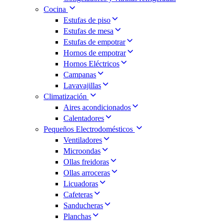
Cocina
Estufas de piso
Estufas de mesa
Estufas de empotrar
Hornos de empotrar
Hornos Eléctricos
Campanas
Lavavajillas
Climatización
Aires acondicionados
Calentadores
Pequeños Electrodomésticos
Ventiladores
Microondas
Ollas freidoras
Ollas arroceras
Licuadoras
Cafeteras
Sanducheras
Planchas