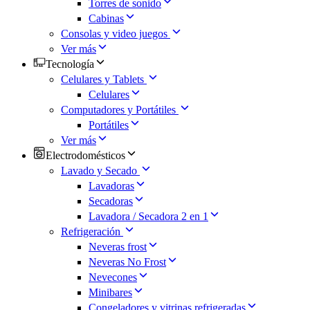
Torres de sonido
Cabinas
Consolas y video juegos
Ver más
Tecnología
Celulares y Tablets
Celulares
Computadores y Portátiles
Portátiles
Ver más
Electrodomésticos
Lavado y Secado
Lavadoras
Secadoras
Lavadora / Secadora 2 en 1
Refrigeración
Neveras frost
Neveras No Frost
Nevecones
Minibares
Congeladores y vitrinas refrigeradas