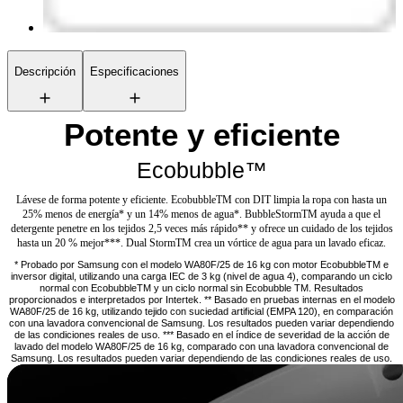
Descripción
Especificaciones
Potente y eficiente
Ecobubble™
Lávese de forma potente y eficiente. EcobubbleTM con DIT limpia la ropa con hasta un
25% menos de energía* y un 14% menos de agua*. BubbleStormTM ayuda a que el
detergente penetre en los tejidos 2,5 veces más rápido** y ofrece un cuidado de los tejidos
hasta un 20 % mejor***. Dual StormTM crea un vórtice de agua para un lavado eficaz.
* Probado por Samsung con el modelo WA80F/25 de 16 kg con motor EcobubbleTM e
inversor digital, utilizando una carga IEC de 3 kg (nivel de agua 4), comparando un ciclo
normal con EcobubbleTM y un ciclo normal sin Ecobubble TM. Resultados
proporcionados e interpretados por Intertek. ** Basado en pruebas internas en el modelo
WA80F/25 de 16 kg, utilizando tejido con suciedad artificial (EMPA 120), en comparación
con una lavadora convencional de Samsung. Los resultados pueden variar dependiendo
de las condiciones reales de uso. *** Basado en el índice de severidad de la acción de
lavado del modelo WA80F/25 de 16 kg, comparado con una lavadora convencional de
Samsung. Los resultados pueden variar dependiendo de las condiciones reales de uso.