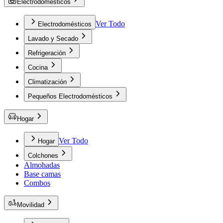
Electrodomésticos
Ver Todo
Electrodomésticos
Lavado y Secado
Refrigeración
Cocina
Climatización
Pequeños Electrodomésticos
Hogar
Ver Todo
Hogar
Colchones
Almohadas
Base camas
Combos
Movilidad