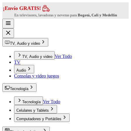
¡Envío GRATIS!
En televisores, lavadoras y neveras para
Bogotá, Cali y Medellín
TV, Audio y video
Ver Todo
TV, Audio y video
TV
Audio
Consolas y video juegos
Tecnología
Ver Todo
Tecnología
Celulares y Tablets
Computadores y Portátiles