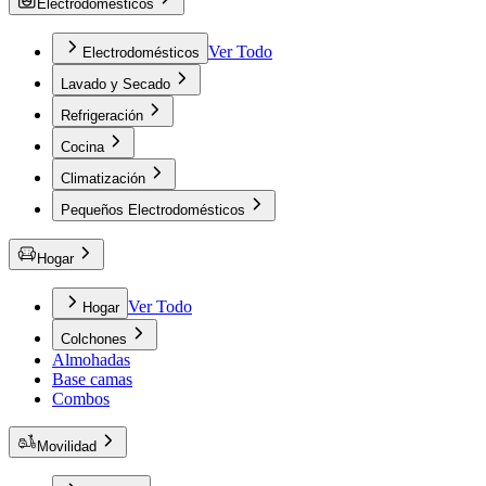
Electrodomésticos
Ver Todo
Electrodomésticos
Lavado y Secado
Refrigeración
Cocina
Climatización
Pequeños Electrodomésticos
Hogar
Ver Todo
Hogar
Colchones
Almohadas
Base camas
Combos
Movilidad