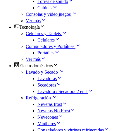
Torres de sonido
Cabinas
Consolas y video juegos
Ver más
Tecnología
Celulares y Tablets
Celulares
Computadores y Portátiles
Portátiles
Ver más
Electrodomésticos
Lavado y Secado
Lavadoras
Secadoras
Lavadora / Secadora 2 en 1
Refrigeración
Neveras frost
Neveras No Frost
Nevecones
Minibares
Congeladores y vitrinas refrigeradas