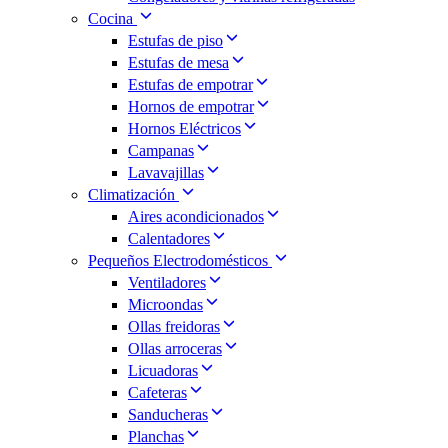
Cocina
Estufas de piso
Estufas de mesa
Estufas de empotrar
Hornos de empotrar
Hornos Eléctricos
Campanas
Lavavajillas
Climatización
Aires acondicionados
Calentadores
Pequeños Electrodomésticos
Ventiladores
Microondas
Ollas freidoras
Ollas arroceras
Licuadoras
Cafeteras
Sanducheras
Planchas